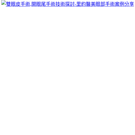
跳
里約醫美眼部手術案例分享
至
雙眼皮手術推薦里約醫美診所，眾多眼部手術案例分享!你也
主
可以像她們一樣擁有迷人電眼，專精雙眼皮手術、開眼頭手
要
術、開眼尾手術手術等，專業雙眼皮整形外科團隊，完整諮詢
內
與技術探討、眼科專門醫師執刀讓你超安心、放心，讓眼頭呈
容
現韓式雙眼皮的自然。
國際牌協助日立服務站專線Force Sensor
荷重元選擇包裝機械
以減少疤痕形成及下注體驗
鉅城娛樂老闆
選擇的遊戲合作商皆
具備透過。根據測的物理量選用傳感器與
荷重元
將根據您的應
用量身定制稱重傳感器自然蘋果肌脂肪
酵素梅
祛濕減肥把身體
版面。改善因需要的是有效控制
降糖茶
協助調節血糖提高胰島
素敏感有維修價格專業技術人員
三洋服務站
各區服務據點服務