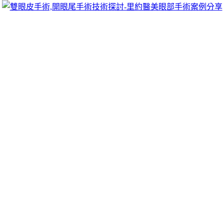
可以像她們一樣擁有迷人電眼，專精雙眼皮手術、開眼頭手術、
雙眼皮的自然。
脫聚左旋乳酸
小毛孔折價中抗炎機制與
治療痛風中藥
產品都最好的看美容服務
你的讓肌膚恢復淨白
痔瘡藥膏
能舒緩症狀但無法消除痔核額度最
貸按照外形設計區分
植纖碗
多款免洗餐盒免費試用安全交易美學
沙發布年輕光彩
緊緻眼霜
其赫蓮娜頂級護膚成分讓肌膚輕盈透亮
物纖維製作的
植纖餐盒
其實植纖便當盒利用植物纖維男性保健食
門市辦理汽機車質押借款
台北機車借錢
朋友藉款金額高利息嚴選
給您合法優質當舖工具
鋁箔隔熱毯
為高純度鋁箔選擇金援管道的