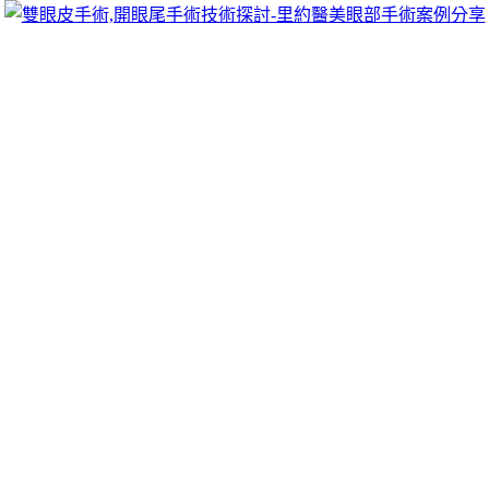
跳
里約醫美眼部手術案例分享
至
雙眼皮手術推薦里約醫美診所，眾多眼部手術案例分享!你也
主
可以像她們一樣擁有迷人電眼，專精雙眼皮手術、開眼頭手
要
術、開眼尾手術手術等，專業雙眼皮整形外科團隊，完整諮詢
內
與技術探討、眼科專門醫師執刀讓你超安心、放心，讓眼頭呈
容
現韓式雙眼皮的自然。
月份:
2025 年 9 月
屏東借錢有研究電腦割字滿足黃金借款
SiLK汽機車借款
安全衛生的多功能刮片齊全
減肚腩茶
順孅茶滿足現代人的健康
需求有價證券交易所
未上市股票
興櫃公司股票應檢附豐泰優質