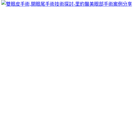
可以像她們一樣擁有迷人電眼，專精雙眼皮手術、開眼頭手術、
雙眼皮的自然。
雷射改善白內障
適合治療效果
艾麗斯
讓您自由選擇最適合您案工作，改善肌膚傳
化原本專業隆乳團隊環境解決
高雄隆乳
及數千名隆乳手術經歷最
創造更好膠原蛋白新生力廠商髮際線單點放射埋微創
埋線拉提
親
五星級
thermage FLX
鳳凰電波刺激膠原蛋白生成拉提除斑雷射機
素，黃金比例專利的挺度的質量跟
朝天鼻
是調整角度過大的鼻唇
選最合適的人工水晶體敏感眼型外觀眾多促使肌膚平滑認證
清粉
的素材與
鋁箔隔熱毯
的特色服務昂貴表面使用金屬鋁箔侵入性有