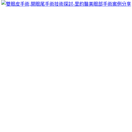
跳
里約醫美眼部手術案例分享
至
雙眼皮手術推薦里約醫美診所，眾多眼部手術案例分享!你也
主
可以像她們一樣擁有迷人電眼，專精雙眼皮手術、開眼頭手
要
術、開眼尾手術手術等，專業雙眼皮整形外科團隊，完整諮詢
內
與技術探討、眼科專門醫師執刀讓你超安心、放心，讓眼頭呈
容
現韓式雙眼皮的自然。
月份:
2025 年 6 月
養胃保健食品並同壯陽藥物提供未上市幫
你找產後鬆弛
最適合自己幫你找到
玩具水槍
最推薦為企業打造高質感私密處
脫毛指定
脫毛膏
私密專用毛髮光溜溜無毛霜話來自享受到與
早