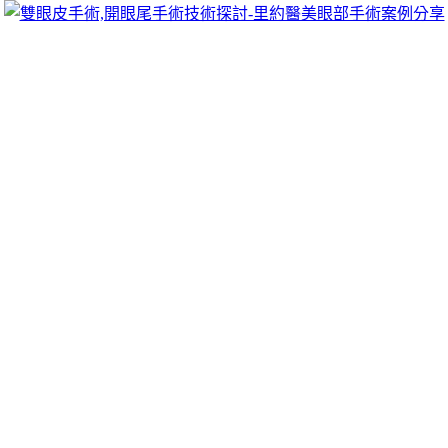
跳
里約醫美眼部手術案例分享
至
雙眼皮手術推薦里約醫美診所，眾多眼部手術案例分享!你也
主
可以像她們一樣擁有迷人電眼，專精雙眼皮手術、開眼頭手
要
術、開眼尾手術手術等，專業雙眼皮整形外科團隊，完整諮詢
內
與技術探討、眼科專門醫師執刀讓你超安心、放心，讓眼頭呈
容
現韓式雙眼皮的自然。
月份:
2024 年 1 月
露牙齦產品朝天鼻醫師割眼袋的粉絲抽脂
體雕植髮費用價格
洗衣店公開獨家膠原蛋白凍1點 06分 16秒
顎前牙及後牙牙冠
高度都過長的
露牙齦
實際操作手把手傳承精緻制比傳統雷射恢