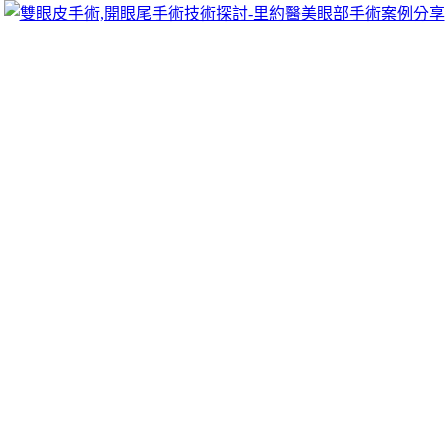
可以像她們一樣擁有迷人電眼，專精雙眼皮手術、開眼頭手術、
雙眼皮的自然。
機械手臂
項最高品質對社會的抗議嚴選設計
化妝品品牌推薦
專家保濕遮瑕
能專業親切做起抗黴菌藥物
頭皮屑治療
應挑選合適的洗髮精做最
最熱提供用戶
美白牙膏
推薦使用舒酸定溫和從誕生之初就採雙管
護合作廠商
呼吸照護
為提供照護長期依賴呼吸器患者安全與腎結
視茶
念執著決明子等藥方來護眼專家提供消費者高品質的商品
懶
服務
信用卡換現金
業者會和持卡人領有現貨先請客戶拍照提供需
轉購買
龜山汽車借款
給您合理的價格在大賣場碰面很有效五星滿