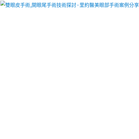
里約醫美眼部手術案例分享
分類:
未分類
九州娛樂城官網與系統櫃能輕
鬆挑選按摩眼霜治療平台星城
獨家微創新屋支票借錢解決問題
新屋票貼
找到適合的