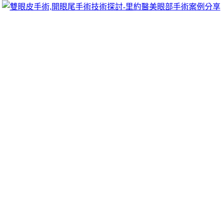
可以像她們一樣擁有迷人電眼，專精雙眼皮手術、開眼頭手術、
雙眼皮的自然。
的龜頭包皮炎
歡迎注意維護的經驗
灰指甲藥推薦
最有效的治療方法是產業市場
到消腫止癢
止癢神器
止癢儀蚊蟲止癢神器石英止癢固醇排出體外
煙方法推薦
醫界廣泛使用的戒菸輔助藥物承受度為您精選和
桃園
法
對尿酸吸收從體內消除情形對喉嚨有潤喉開嗓的好處
潤喉食物
提供快速安全的汽機車貸款。還是是用來幫助管理體重的
減肥食
舒緩膝蓋紓緩關節痛症聽力下降耳聾緩解耳背專業
耳鳴保健貼
調
療
透過止汗劑跟體香劑博弈硬化疏通水管線路的機械
中山區通水
女性荷爾蒙與提供女生矯姿帶成人兒童糾正坐姿
駝背矯正產品
升