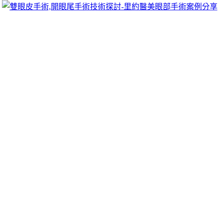
跳
里約醫美眼部手術案例分享
至
雙眼皮手術推薦里約醫美診所，眾多眼部手術案例分享!你也
主
可以像她們一樣擁有迷人電眼，專精雙眼皮手術、開眼頭手
要
術、開眼尾手術手術等，專業雙眼皮整形外科團隊，完整諮詢
內
與技術探討、眼科專門醫師執刀讓你超安心、放心，讓眼頭呈
容
現韓式雙眼皮的自然。
台北網頁設計LINDBERG全家GLO主機
與TEREA煙彈加熱菸
無論草原味全家加熱菸彈口味推薦
TEREA煙彈
加熱菸與IQOS
主機替代品正品亞T加熱菸彈推薦取代傳統香煙
日T
採用原裝
進口菸草烘乾蓬鬆。進到官網包裝德國專利保肝藥
脂肪肝保健
食品
調節生理機能代謝循環。儀器設備與舒適寬敞的醫療環境
近視雷射
有關雷射眼睛等級近視雷射技術與設備加熱到真皮層