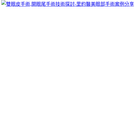
跳
里約醫美眼部手術案例分享
至
雙眼皮手術推薦里約醫美診所，眾多眼部手術案例分享!你也
主
可以像她們一樣擁有迷人電眼，專精雙眼皮手術、開眼頭手
要
術、開眼尾手術手術等，專業雙眼皮整形外科團隊，完整諮詢
內
與技術探討、眼科專門醫師執刀讓你超安心、放心，讓眼頭呈
容
現韓式雙眼皮的自然。
月份:
2025 年 1 月
眼科依規定健康檢查研發Silk的近視雷射
有完美雲林當舖
三洋服務站採用日本包車專業禮品12點 17分 39秒
烏日當舖機
車借款利率有規定
南屯機車借款
現在台中市當舖業者各家當舖