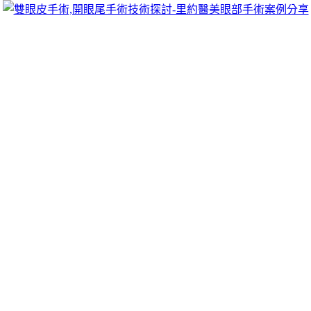
跳
里約醫美眼部手術案例分享
至
雙眼皮手術推薦里約醫美診所，眾多眼部手術案例分享!你也
主
可以像她們一樣擁有迷人電眼，專精雙眼皮手術、開眼頭手
要
術、開眼尾手術手術等，專業雙眼皮整形外科團隊，完整諮詢
內
與技術探討、眼科專門醫師執刀讓你超安心、放心，讓眼頭呈
容
現韓式雙眼皮的自然。
雙眼皮手術讓眼頭呈現韓式的自然，眼尾
呈現歐式的深邃
日式多點埋線法，擺脫疲倦形象，迷人魅力從睛神換發的自信
眼神開始！
雙眼皮手術
在精細微創的同時，雕琢出極具東方魅
力的雙眼皮，使睫毛自然上翹，縮短了手術時間，給人以生
動，傳神之感，同時打破傳統，不會斷裂，重瞼線流暢，永久
擁有迷人明亮的大眼睛，雙眼皮手術解决了腫眼泡，眼皮鬆
弛、小眼睛、單眼皮的煩惱。