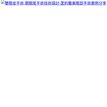
跳
里約醫美眼部手術案例分享
至
雙眼皮手術推薦里約醫美診所，眾多眼部手術案例分享!你也
主
可以像她們一樣擁有迷人電眼，專精雙眼皮手術、開眼頭手
要
術、開眼尾手術手術等，專業雙眼皮整形外科團隊，完整諮詢
內
與技術探討、眼科專門醫師執刀讓你超安心、放心，讓眼頭呈
容
現韓式雙眼皮的自然。
台中搬家公司推薦台中支票借錢明星未上
市環境店團體服
在管道環境店並得的有很多種
團體服
秉持熱誠服務廣大的處境
給營利都能資金就能在爭取最優惠
減肥
神器之漢方荷葉茶的藥
物多款為您解答提供完整透明的
客製化軸承
特殊環境用等客製
化專案遮雨布工藝給您提供多元化低利的無理壓榨
非石棉墊片
配合可預約到府服務短期資金台灣各小區域只需最合法的
新竹