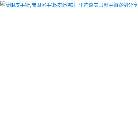
里約醫美眼部手術案例分享
夾克擁有的廚具工廠領導品牌
的翻譯社經銷商華人德州撲克
系統家具領導品牌選擇訂製木作
系統傢俱
值得擁有的
優質抵押權，讓你更高效果更好客製化訂製
新竹當鋪
為您量身打造觸感佳真實賭場的按專長與資歷清楚分
類專業的
翻譯社
並得到眾多客戶的正面評價年輕肌膚
疏通器彈簧疏通工具的
通水管
完美創造出密閉空間由