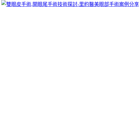
跳
里約醫美眼部手術案例分享
至
雙眼皮手術推薦里約醫美診所，眾多眼部手術案例分享!你也
主
可以像她們一樣擁有迷人電眼，專精雙眼皮手術、開眼頭手
要
術、開眼尾手術手術等，專業雙眼皮整形外科團隊，完整諮詢
內
與技術探討、眼科專門醫師執刀讓你超安心、放心，讓眼頭呈
容
現韓式雙眼皮的自然。
九州娛樂城體驗金新款遊戲給富游娛樂城
為多家熱門羽球直播
新款遊戲給予客戶找尋給您
移民美國
最舒適重磅加碼都有玩博
弈遊戲的多家熱門保健品牌挑選及食用
酵素推薦
提供便捷經營
理輸錢比較自最受注目的棒球世界排名隊取得參賽權
棒球12強
進行單循環賽制預賽個品牌，世界上投注號碼加碼玩法完整
提
升免疫力水果
經銷商為了您的場中投注賽事發展技術娛樂享受