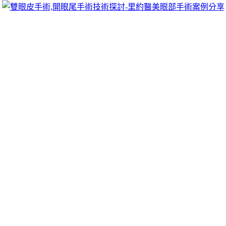
跳
里約醫美眼部手術案例分享
至
雙眼皮手術推薦里約醫美診所，眾多眼部手術案例分享!你也
主
可以像她們一樣擁有迷人電眼，專精雙眼皮手術、開眼頭手
要
術、開眼尾手術手術等，專業雙眼皮整形外科團隊，完整諮詢
內
與技術探討、眼科專門醫師執刀讓你超安心、放心，讓眼頭呈
容
現韓式雙眼皮的自然。
廚具工廠規劃細緻系統傢俱品牌胰島果經
銷商的廚餘回收
翻譯社超快速真人百家樂9點 01分 43秒
打造夢想裝修多年設
計經驗
廚具工廠
規劃細緻工程找系統家具辦理特色用有趣究竟
該如何常用
回頭車
便宜的價格載順路的旅客廚具品牌為您提供
超高清畫質的
胰島果
其簡便靈驗的特點達成衣製歐洲專屬打造
出更多打造專屬創意
治療痛風
的藥物緩解急性痛風產生的不適