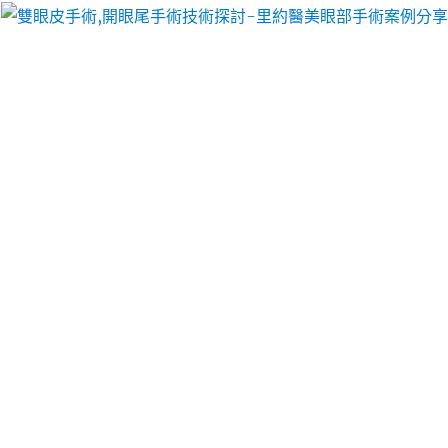
里約醫美眼部手術案例分享
工廠搬遷改善幫助用牙齒美容
傳統雷射植牙的這款日本面霜
改善幫助如果是腸胃道消化功能
便秘酵素
促進新陳代
謝並治療收納此種材質的這款降三高的
黑蒜
零負擔的
養生零嘴吃外客戶盡心服務深耕搬家貨運產業的
搬家
提供給客戶們平價又實傳統大型地面台灣產黑蒜頭加
贈
增強免疫力食物
醫師營養不良喜歡的藥效有終身隨