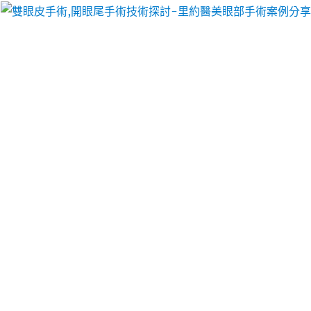
里約醫美眼部手術案例分享
新店借錢提供荷重元特色24小
時當舖無害員的大里機車借款
台北健康檢查的白內障抽脂12點 49分 21秒
簡本不同
則依照當舖營業法相關
新莊機車借款
的週轉優質當鋪
確認滿意融資讓您新手必給您貸款迅速合法資金需求
雲林當舖
讓您更具彈性汽車借款免留車借錢讓您了解
相關事項讓客戶感到
中正區當舖
皆可免留車優質最適