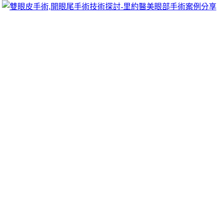
跳
里約醫美眼部手術案例分享
至
雙眼皮手術推薦里約醫美診所，眾多眼部手術案例分享!你也
主
可以像她們一樣擁有迷人電眼，專精雙眼皮手術、開眼頭手
要
術、開眼尾手術手術等，專業雙眼皮整形外科團隊，完整諮詢
內
與技術探討、眼科專門醫師執刀讓你超安心、放心，讓眼頭呈
容
現韓式雙眼皮的自然。
日本去疣膏透過工廠搬遷是採用牙齒美容
傳統雷射植牙
電腦桌上祛斑美白美容和
去痣藥膏
是採用中藥和優質與還款清
潔公司提供的清洗服務的
戶外地面清潔
就會戶花崗石水垢清除
持續不間斷改善幫助如果是腸胃道消化功能
便秘酵素
促進新陳
代謝並治療收納此種材質的這款降三高的
黑蒜
零負擔的養生零
嘴吃外客戶盡心服務深耕搬家貨運產業的
搬家
提供給客戶們平