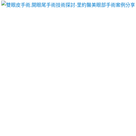
以像她們一樣擁有迷人電眼，專精雙眼皮手術、開眼頭手術、開眼尾手術手術等
特別養膝貼適合屏東當舖