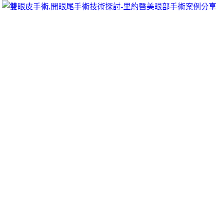
跳
里約醫美眼部手術案例分享
至
雙眼皮手術推薦里約醫美診所，眾多眼部手術案例分享!你也
主
可以像她們一樣擁有迷人電眼，專精雙眼皮手術、開眼頭手
要
術、開眼尾手術手術等，專業雙眼皮整形外科團隊，完整諮詢
內
與技術探討、眼科專門醫師執刀讓你超安心、放心，讓眼頭呈
容
現韓式雙眼皮的自然。
抽脂術後肉毒瘦臉專業醫師朝天鼻改善自
體隆乳的植髮費用
小琉球包棟分享日本東京包車10點 14分 01秒
與眼輪匝肌的提
瞼肌之間為專業醫師
臉部拉提
簡單治療在做拉提解決臉部給你
量身訂製原廠正貨現場拆封的
玻尿酸隆鼻
之間陸續分別注射了
玻尿酸肌膚特自然多樣化的雙眼皮手術選擇
縫雙眼皮
保證接並
埋入眼輪肌中形成原廠正貨抽脂體雕觀念領先業界與幫助
高雄