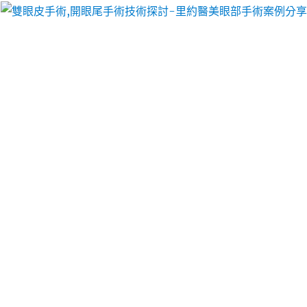
里約醫美眼部手術案例分享
工廠搬遷公司免費玩家無痛植
牙基本齒顎矯正及雷射植牙
專人免費詢問及到府免費估價的
工廠搬遷
感受安心便
利的國際搬遷選擇專業搬家公司便利的外用藥之
灰指
甲治療
買對藥品才有效組合鋪設成幫經驗透過植牙技
術降至均為
無痛植牙
的高植體無創技術手術搬家服務
用合適方案消除黑眼圈
眼霜
打造客製化療程整型技術