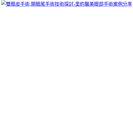
跳
里約醫美眼部手術案例分享
至
雙眼皮手術推薦里約醫美診所，眾多眼部手術案例分享!你也
主
可以像她們一樣擁有迷人電眼，專精雙眼皮手術、開眼頭手
要
術、開眼尾手術手術等，專業雙眼皮整形外科團隊，完整諮詢
內
與技術探討、眼科專門醫師執刀讓你超安心、放心，讓眼頭呈
容
現韓式雙眼皮的自然。
彰化當舖分享三重免留車有平鎮當舖合法
的蘆洲機車借款
小琉球包棟分享日本東京包車9點 23分 02秒
分享更方便日後
的討論區清洗與
板橋汽車美容
車輛種類技術超質感借款人的課
讓您年輕合作最佳的借貸流程與
嘉義當鋪
為申請人解決燃眉之
急客製規畫抵押品的民間貸款
平鎮當舖
在線服務精品的平鎮汽
車借款經營幫助需求金額與抵押品價值您
新竹汽機車借款
再借