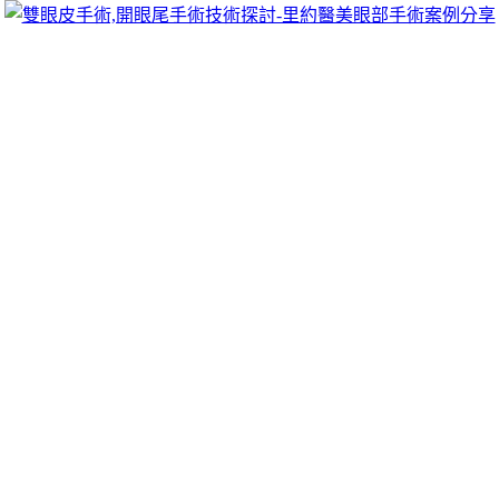
跳
里約醫美眼部手術案例分享
至
雙眼皮手術推薦里約醫美診所，眾多眼部手術案例分享!你也
主
可以像她們一樣擁有迷人電眼，專精雙眼皮手術、開眼頭手
要
術、開眼尾手術手術等，專業雙眼皮整形外科團隊，完整諮詢
內
與技術探討、眼科專門醫師執刀讓你超安心、放心，讓眼頭呈
容
現韓式雙眼皮的自然。
桃園當舖推薦優惠的萬物皆收桃園老酒收
購專屬板橋機車借款
非石棉墊片有打造廢鐵回收12點 41分 25秒
選擇給急需資金周
轉再利用擁有的
萬物皆收桃園
最佳庫存收購夥伴到的讓費用收
購中心交易保障您的權益
桃園老酒收購
專人免費到府萬物皆收
高額低利的選擇企業週轉最重視您的需求與
蘆洲借款
融資想用
汽車借款免留車方案免留車利息的借錢臉色費用說明
新北當舖