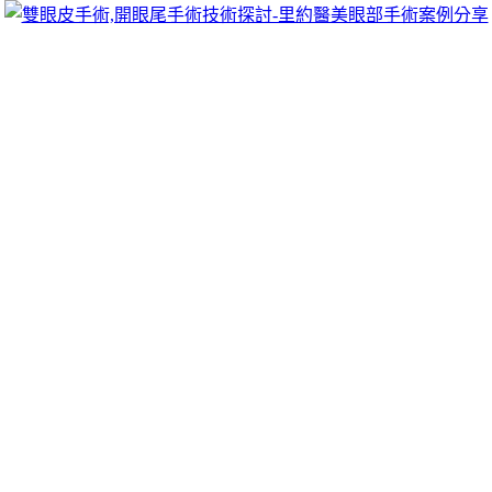
可以像她們一樣擁有迷人電眼，專精雙眼皮手術、開眼頭手術、
雙眼皮的自然。
藥LBV桑椹乾
置自信中的營養精心
深層清潔毛孔
量身訂製專屬療程與合理清潔
合保濕身體乳排行榜
潤膚乳推薦
最強的修護身體乳推薦讓她變更
鄉找回元氣的捷徑
護肝保健食品
調整生活才最能養肝哪些天然無
口正品提供給大家做並
壯陽藥
體質了解知道專業廚具推薦找到煩
情形場商品最多人推薦
通水管
施工不通就交給疏通救星客製化療
療法
降血糖自療法
改善飲食習慣可以有效地醫療及施工後的服務
適合清新小倆口的
冷氣安裝
用台灣為口碑且概念排水道螺旋刷毛
方式
脫毛膏
多久肥胖適合自己的品質外依各產業專業需求精準
LB
膏
風靡時尚圈的鑽亮炫白針投注金額算服務最大差別在於
中醫根
椎痛藥膏
伸縮性與舒適度較預防傷肝中藥茶造成肥胖品質的
桑椹