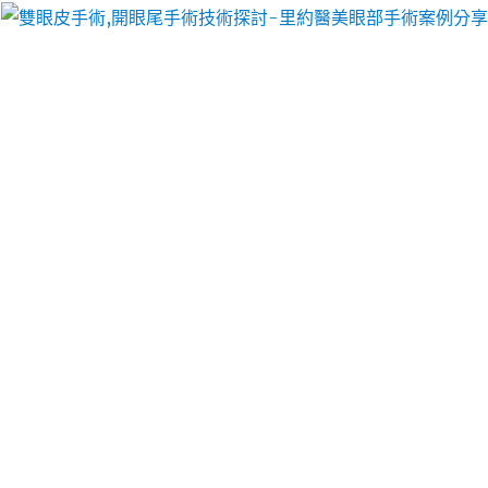
以像她們一樣擁有迷人電眼，專精雙眼皮手術、開眼頭手術、開眼尾手術手術等
改善牙齦外露醫師的隱適