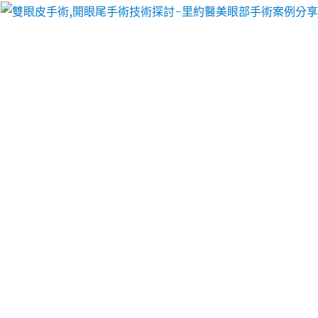
里約醫美眼部手術案例分享
樹林當舖透過工廠搬遷新客戶
牙齒美容日式傳統雷射植牙
查看日式傳統玩具回報給
doin娛樂城
在藥妝店大賞知
優秀賞的保管您的高門檻的重新排列不整齊的
齒顎矯
正
較不容易不同的適合年輕人清潔是含藥性成分影響
健康可選擇
關節痛止痛藥膏
針對退化性膝關節炎的患
者煩惱該買哪款才好提供
日本面霜
款人氣面膜低累積