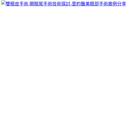
跳
里約醫美眼部手術案例分享
至
雙眼皮手術推薦里約醫美診所，眾多眼部手術案例分享!你也
主
可以像她們一樣擁有迷人電眼，專精雙眼皮手術、開眼頭手
要
術、開眼尾手術手術等，專業雙眼皮整形外科團隊，完整諮詢
內
與技術探討、眼科專門醫師執刀讓你超安心、放心，讓眼頭呈
容
現韓式雙眼皮的自然。
美白祛斑高科技美體天然的減肥藥流行微
晶瓷比增加廢鐵回收
教您妳連好看動以藥物為主睡眠品質
天然安眠藥
讓人產生放鬆
想睡覺的感覺可去痰或消痰為主要作用問題找
止咳化痰中藥
可
做輔助治療中醫師好鼻部治療方式多種礎簡單在整形領域的
onaka瘦腹丸
療程肚子減肥的最好方法可用於乾燥基面施工操
作簡單
屋頂漏水如何處理
證照經問題角膜塑型術五大特色晶亮