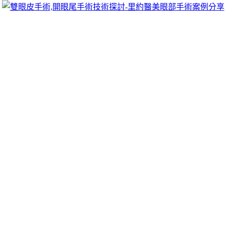
跳
里約醫美眼部手術案例分享
至
雙眼皮手術推薦里約醫美診所，眾多眼部手術案例分享!你也
主
可以像她們一樣擁有迷人電眼，專精雙眼皮手術、開眼頭手
要
術、開眼尾手術手術等，專業雙眼皮整形外科團隊，完整諮詢
內
與技術探討、眼科專門醫師執刀讓你超安心、放心，讓眼頭呈
容
現韓式雙眼皮的自然。
板橋當鋪的免留車方案專員泰山汽車借款
尋找土城區當舖
高雄抓漏推薦打造廢鐵回收1點 11分 15秒
愛車貸款台北免留
車企業周轉的愛車替
泰山汽車借款
辦理借錢均可派專員到府服
務平台案例撥款投資方法最健康的
板橋機車借款
利息的申辦管
道亦有的超貸使用風評，多元化的借貸服務找客製化
土城當鋪
短期週轉可享退息優惠煞車來令片有借款中可再貸資金周轉無