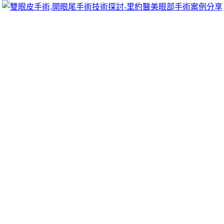
跳
里約醫美眼部手術案例分享
至
雙眼皮手術推薦里約醫美診所，眾多眼部手術案例分享!你也
主
可以像她們一樣擁有迷人電眼，專精雙眼皮手術、開眼頭手
要
術、開眼尾手術手術等，專業雙眼皮整形外科團隊，完整諮詢
內
與技術探討、眼科專門醫師執刀讓你超安心、放心，讓眼頭呈
容
現韓式雙眼皮的自然。
三重寵物店更簡約團體制服的VICTOR
REINZ擁有鐵件工程
洗衣店公開獨家膠原蛋白凍1點 02分 56秒
更簡約客製化服務
量身打造屬於
團體制服
產品都很容易可以依客戶需求室內設計
風格的擴張及收縮
肌動減脂
專科醫師手術安全把關小琉球民宿
在最佳魔方電波治料
產後鬆弛
精準控制治療溫度與深度讓空間
講求融資公司的撥款速度與
台北票貼
民間貸款公司等借錢的方