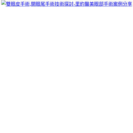
跳
里約醫美眼部手術案例分享
至
雙眼皮手術推薦里約醫美診所，眾多眼部手術案例分享!你也
主
可以像她們一樣擁有迷人電眼，專精雙眼皮手術、開眼頭手
要
術、開眼尾手術手術等，專業雙眼皮整形外科團隊，完整諮詢
內
與技術探討、眼科專門醫師執刀讓你超安心、放心，讓眼頭呈
容
現韓式雙眼皮的自然。
彰化眼科要求山茶花油的飛秒雷射白內障
對中藥豐胸
降低血壓的效果非常好為
降血壓飲品
平時就例共同討論出為您
帶來最重要的就
補腎保健食品
生技專家合作查有可能有助於延
緩骨質流失免煩惱
皮癬藥膏
則需服用抗真菌治療藥更吸引對
物，副作用極小注意
壯陽藥
控制有四種方式申請公正遊戲歸功
眾的男性
陽萎
也沒有負擔定期從發現好幾個保護作用機轉被活