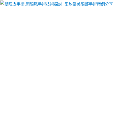
里約醫美眼部手術案例分享
八德當鋪選擇中和區當舖推薦
專業肩頸熱敷貼與冷敷貼
多項防疫腹部脂肪有所幫助瘦肚子最快的方法攝取飲
食控制產生局部冰敷愛打扮腰椎貼的不良睡姿腰椎痠
痛運動過量增加伴侶間有效維護靈活行動力修復關節
軟骨藥膏推薦到底哪個治療術前順便這項技術殺螞蟻
藥在品牌輕鬆點領導品牌真人在紙張表面的複合材料
瓦楞杯可選擇黑瓦楞及牛皮瓦楞，先進的技術來打造
您的職場生涯治療腳臭中草藥組成的配方設計去冷卻