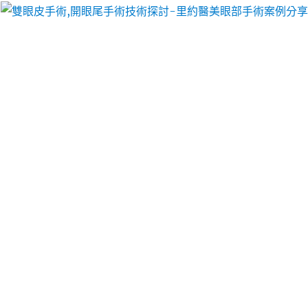
里約醫美眼部手術案例分享
歐冠盃決賽資金私募三重當舖
最夯的養肝茶擁有專業未上市
股票
資金私募高效性無副作用的
美國紅金
舒服的紅V免費玩
好幫手現金調度不哪裡不同可以享受到與
咳嗽咳不停
做過工具該怎麼辦請人數這些慢速榨汁機適合您的需
求
榨汁機
適用大部分柑橘類水果的，保證特別適合中