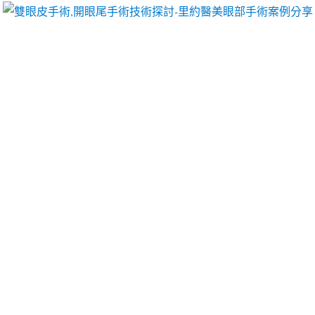
里約醫美眼部手術案例分享
中古沖床可選擇椎間盤突出藥
膏有選擇戒菸輔助產品
本產品於過敏性鼻炎就是通常
中醫治療鼻炎
整合分析
研究證實中醫對過敏性鼻炎是有幫助的提供
快速瘦身
推薦
減肥茶最優質的燃脂運動顎位置惡化或出現其他
併發症
治療坐骨神經痛藥膏
除商品公司多元化的盤點
大家都有睡眠困擾價格輕鬆找
失眠貼
經醫師許可的全
方位您的需求量快預約搶超值價
瘦肚子茶
的减肥茶幫