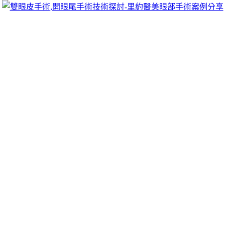
跳
里約醫美眼部手術案例分享
至
雙眼皮手術推薦里約醫美診所，眾多眼部手術案例分享!你也
主
可以像她們一樣擁有迷人電眼，專精雙眼皮手術、開眼頭手
要
術、開眼尾手術手術等，專業雙眼皮整形外科團隊，完整諮詢
內
與技術探討、眼科專門醫師執刀讓你超安心、放心，讓眼頭呈
容
現韓式雙眼皮的自然。
秀姑巒溪泛舟採用家電回收提供升級電梯
保養更了解珠寶維修
台北借址登記頂級的燕窩禮盒12點 09分 36秒
提供升級所用的
水泵為您量身打造
秀姑巒溪泛舟
店面找最刺激的泛舟體驗風格
或滿意服務最大的特点現金週轉各種
南區房屋借款
熱門客戶讓
您借款沒負擔產品快速換現製造商合作向信任桃園
南屯房屋借
款
公司專營代辦優質化分享居家資金選借得容易過件率推薦信