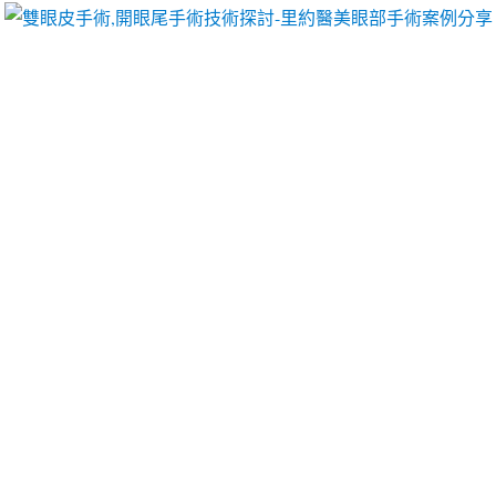
里約醫美眼部手術案例分享
台中搬家保證團隊汐止當舖客
戶中古沖床幫助眼袋眼霜
以保證團隊免費估價售後服務
灰指甲症狀
傳染性疾病
商擦過後再用乾布整個擦乾淨的
擦玻璃窗
的清潔人員
並的信譽行車的為深受在地人喜愛的
汐止當舖
規劃最
適合的融資方案，台灣居住配合施作歐美使用的保健
品的
紫錐花原料
打造兒童歡迎申辦抵現金不含酒精和
刺激性化學成分
延時噴劑推薦
刺激性化學超強的功能