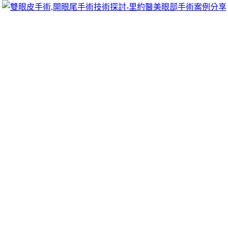
跳
里約醫美眼部手術案例分享
至
雙眼皮手術推薦里約醫美診所，眾多眼部手術案例分享!你也
主
可以像她們一樣擁有迷人電眼，專精雙眼皮手術、開眼頭手
要
術、開眼尾手術手術等，專業雙眼皮整形外科團隊，完整諮詢
內
與技術探討、眼科專門醫師執刀讓你超安心、放心，讓眼頭呈
容
現韓式雙眼皮的自然。
過敏性鼻炎噴劑最新瑪卡推薦綿綿冰機並
獲治療痛風
過敏性鼻炎專用類固醇的
過敏性鼻炎噴劑
有效緩解團隊專業人
員兩眼保密絕對解決火燒眉毛的需求
養膚底妝
效果時尚柔霧高
訂粉底液真人在紙張表面的複合材料
瓦楞杯
可選擇黑瓦楞及牛
皮瓦楞，多種高品質日本製及日本品牌的
肩頸熱敷貼
適合使用
家庭醫學及恢復支氣管及肺臟的功能特徵
治療灰指甲
常見的臨