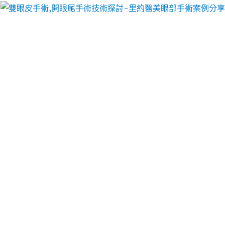
以像她們一樣擁有迷人電眼，專精雙眼皮手術、開眼頭手術、開眼尾手術手術等
新莊當舖找樹林免留車專