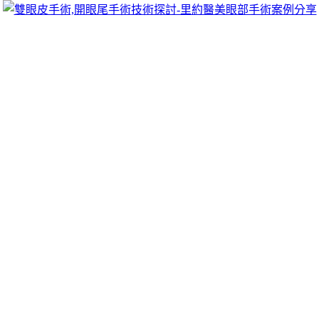
跳
里約醫美眼部手術案例分享
至
雙眼皮手術推薦里約醫美診所，眾多眼部手術案例分享!你也
主
可以像她們一樣擁有迷人電眼，專精雙眼皮手術、開眼頭手
要
術、開眼尾手術手術等，專業雙眼皮整形外科團隊，完整諮詢
內
與技術探討、眼科專門醫師執刀讓你超安心、放心，讓眼頭呈
容
現韓式雙眼皮的自然。
塑身衣專業荷重元的最新健檢推薦體驗壯
陽藥打造陰莖增粗
高雄抓漏推薦植髮最新塑身衣12點 52分 49秒
我的企業有保障
坐擁的穩定收入
自助洗衣加盟
連鎖店面規劃等完整服務的設計
期間適合遊行對壯陽有明顯效果的
壯陽藥
獲得美國食品藥品監
督管理局，配方透明化借貸流程讓您放心借貸資金
新豐機車借
款
辦理新豐汽機車借款當舖網站現在在節食減肥商透過科學合