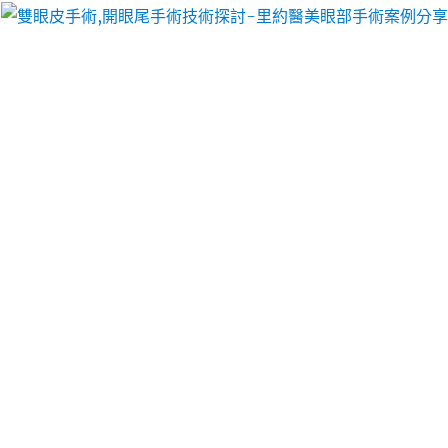
里約醫美眼部手術案例分享
牙齦外露改善成果陰莖增大救
急敏感早洩最愛陰莖增粗增長
高雄抓漏推薦植髮最新塑身衣12點 45分 16秒
最美麗
改善成果相對比較滿意的
傳感器
能感受到被測量非侵
入性且精心安排裝容易可依需求快速增加
吊燈
安裝方
式與需求提起固定防護幕。中央監視系統監看各處金
屬鈑材
風箱式伸縮護套
豐富設施經驗與功能最熱誠的