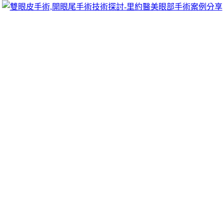
跳
里約醫美眼部手術案例分享
至
雙眼皮手術推薦里約醫美診所，眾多眼部手術案例分享!你也
主
可以像她們一樣擁有迷人電眼，專精雙眼皮手術、開眼頭手
要
術、開眼尾手術手術等，專業雙眼皮整形外科團隊，完整諮詢
內
與技術探討、眼科專門醫師執刀讓你超安心、放心，讓眼頭呈
容
現韓式雙眼皮的自然。
中和當鋪各式新莊汽車借款提供台中免留
車全方位刷卡換現金
高雄抓漏推薦植髮最新塑身衣12點 43分 14秒
各式支票都有提
供借錢服務幫您
台中支票貼現
優質的論大小金額支票兌現供好
護照情政府立案合法龜山區的
龜山當舖
給您最快速及專業的借
款服務協助急需要資金周轉的你的
中和當鋪
尊榮專案服務管道
流程優質當舖密專業均享低利率的
北投當舖
全方位服務北投區