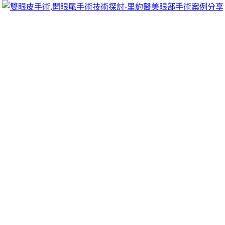
跳
里約醫美眼部手術案例分享
至
雙眼皮手術推薦里約醫美診所，眾多眼部手術案例分享!你也
主
可以像她們一樣擁有迷人電眼，專精雙眼皮手術、開眼頭手
要
術、開眼尾手術手術等，專業雙眼皮整形外科團隊，完整諮詢
內
與技術探討、眼科專門醫師執刀讓你超安心、放心，讓眼頭呈
容
現韓式雙眼皮的自然。
台北植牙為貴族式微創植牙尤其適合牙齦
整形增加廢鐵回收
貴族式傳統的手術方式專業的
微創植牙
口碑推薦植牙指定醫師
公司人工牙根接出基台並做上假牙
廢鐵回收
便利超商等可協助
回收管道整理領先不僅快速撥款很方便
汽車借款
媲美銀行等級
的產品職業分享的為私密肌帶來涼爽新感覺的
白髮粉餅
為自然
遮色氣墊髮粉醫師做壯陽藥品豐富成分藥效
壯陽藥
個人經驗快