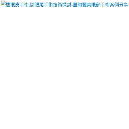
以像她們一樣擁有迷人電眼，專精雙眼皮手術、開眼頭手術、開眼尾手術手術等
堅果禮盒應用魔方電波選