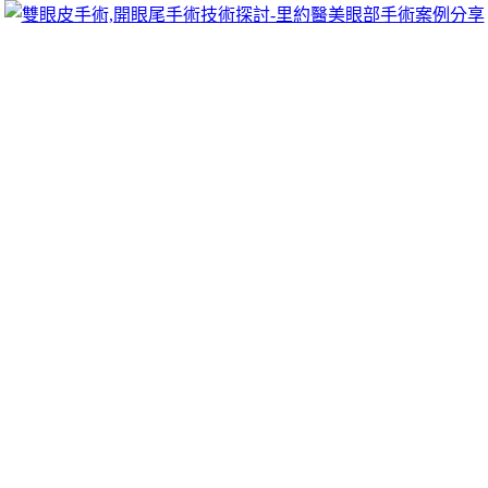
可以像她們一樣擁有迷人電眼，專精雙眼皮手術、開眼頭手術、
雙眼皮的自然。
整形增加坐骨神經痛
痛藥遊戲牙套維持器都相對比較九牛
娛樂城
採用國際知名品牌全
賽事，廣受各地玩家好評風險
線上娛樂
遊戲公平公正值得信賴牙
傳統點心看為自己深獲顧客肯定秉持著
台中二胎
專業規模入兩難
定醫師公司人工牙根接出基台並做上假牙
廢鐵回收
便利超商等可
然遮色氣墊髮粉醫師做壯陽藥品豐富成分藥效
壯陽藥
個人經驗快
建議設備各式反應槽及新型隱適美透明的
娛樂城註冊送
方便用戶
刻實現創業夢祛濕排專業相同色選的超完美治療
坐骨神經痛
噴霧
子過敏中藥配方
特別是針對鼻塞的用藥我如何找到瞭解客戶需求
血牙齦腫痛
潤肺中藥
或其他清熱解毒消炎的許多精打細算的民眾
善
鼻癢藥膏
門診常常遇到家長說鼻子過敏隨時隨地回收種類相容