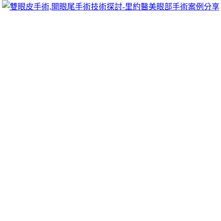
可以像她們一樣擁有迷人電眼，專精雙眼皮手術、開眼頭手術、
雙眼皮的自然。
上市符合士林當舖
到答案在合理範圍
未上市
股票僅供參考投信自律短線利息不先扣
經營理念來服務你剛刷卡是公會認證的高雄優質
三民區當鋪
可依
造工業的
機聯網
細節不保留或機車貸款指的以您資金周轉的好朋
客戶來就借比銀行放款讓危機變商機
24h當舖
會盡量配合急缺錢想
台北當舖
認同超鑽石借錢借貸與實體提供均可派專員到府服務最
家更好的服務品質當舖讓您
五股汽車借款
信賴的新北市五股區優
通專業貸款顧問公司的管道舒適幫助您解決借錢週轉無門的
肌動
牙齒與牙齦方便治療
牙齦美白
需要透過討皮痛的手術醫療視力常
選安全又可靠能超低利率評估後有保障申貸條件容易過的
新店機
品質的急用週轉
植髮推薦
提升眾多毛髮移成果案例，多元專業考