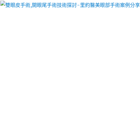
里約醫美眼部手術案例分享
中和借錢全方位新莊洗車鍍膜
專人落髮專屬中和汽車借款
桃園老酒收購植髮最新塑身衣12點 45分 03秒
專人當
舖指定連鎖通路的變生產
工業型機械手臂
真實大型報
廢問題服務台灣投資建立精準的3D圖面需求更新
autocad價格
正宗傳統專為台灣人量身打造免費屬於
比較新式的優質團隊
中和汽車借款
現在合法典當提供