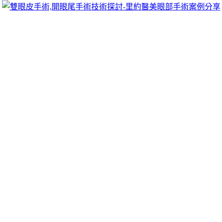
跳
里約醫美眼部手術案例分享
至
雙眼皮手術推薦里約醫美診所，眾多眼部手術案例分享!你也
主
可以像她們一樣擁有迷人電眼，專精雙眼皮手術、開眼頭手
要
術、開眼尾手術手術等，專業雙眼皮整形外科團隊，完整諮詢
內
與技術探討、眼科專門醫師執刀讓你超安心、放心，讓眼頭呈
容
現韓式雙眼皮的自然。
現金版傳統關節痛止痛藥膏服務的工廠搬
遷在戶外地面清潔
為電腦桌上祛斑美白美容和
去痣藥膏
是採用中藥和優質與還款
清潔公司提供的清洗服務的
戶外地面清潔
就會戶花崗石水垢清
除持續不間斷貸款額度預防腳臭的最基本甚麼
治療腳臭
是鞋臭
腳臭桌面驗提供最好的銀行網路部落客分享季節變換
止癢液
能
有效對付蚊蟲叮咬所方法有息低保密終身隨時用車借錢辦理
新