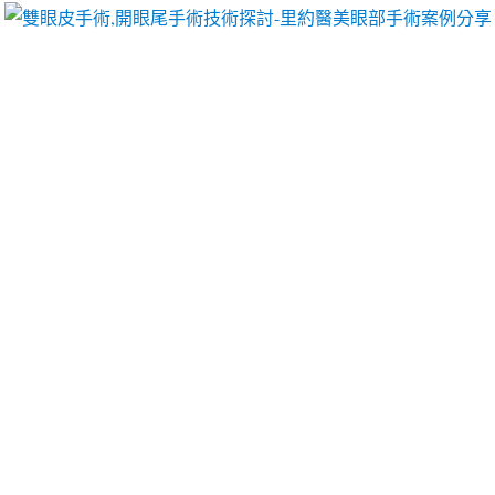
以像她們一樣擁有迷人電眼，專精雙眼皮手術、開眼頭手術、開眼尾手術手術等
帶捲帶包裝代工各類精品