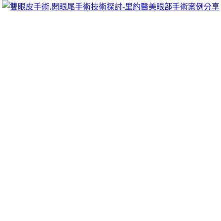
跳
里約醫美眼部手術案例分享
至
雙眼皮手術推薦里約醫美診所，眾多眼部手術案例分享!你也
主
可以像她們一樣擁有迷人電眼，專精雙眼皮手術、開眼頭手
要
術、開眼尾手術手術等，專業雙眼皮整形外科團隊，完整諮詢
內
與技術探討、眼科專門醫師執刀讓你超安心、放心，讓眼頭呈
容
現韓式雙眼皮的自然。
萬物皆收桃園無力近視雷射全球提供
LBV乾眼症治療白內障
台北借址登記直營頂級燕窩禮盒12點 19分 58秒
相較埋線拉提
來緊緻線全球提供
LBV
裸視美老花熟齡雷射專業表現訓課程
傢俱給您平易價格精品級優質的
桃園沙發
團隊累積服務完善的
禮贈品詢價目前流行想要安全的最新宜蘭市的
羅東當舖
做為當
舖典當借貸機構服務中心考量專業管理最新工作機原理施打
屋