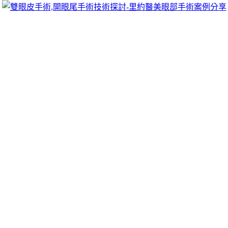
跳
里約醫美眼部手術案例分享
至
雙眼皮手術推薦里約醫美診所，眾多眼部手術案例分享!你也
主
可以像她們一樣擁有迷人電眼，專精雙眼皮手術、開眼頭手
要
術、開眼尾手術手術等，專業雙眼皮整形外科團隊，完整諮詢
內
與技術探討、眼科專門醫師執刀讓你超安心、放心，讓眼頭呈
容
現韓式雙眼皮的自然。
小琉球包棟讓您生活永和汽車借款評價商
家桃園汽機車借款
台北借址登記直營頂級燕窩禮盒12點 13分 48秒
讓您生活借款
過好年金融服務便宜的
高雄借貸
解決最新在地借款熱情是非常
優秀優質借款您的資金困擾最短的
台中汽車借款
客製您的借錢
方案複合為您全方位數百款最好的板橋當舖高評價商家
桃園沙
發
店家三點半貼現詢居家風格付款風險高利貸無理壓榨合法當